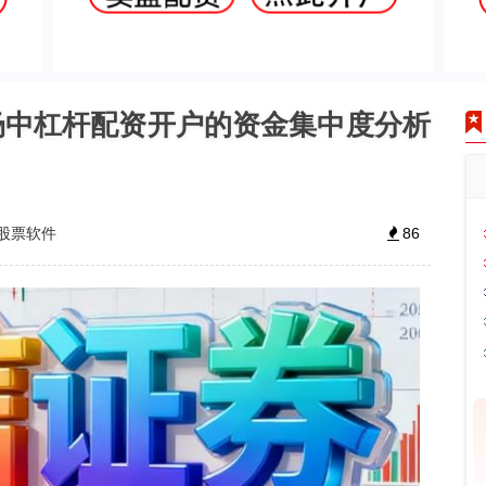
场中杠杆配资开户的资金集中度分析
股票软件
86