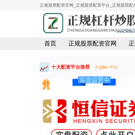
正规股票配资官网_正规股票配资平台_正规股票配
首页
正规股票配资官网
正
十大配资平台推荐
共
100
+平台