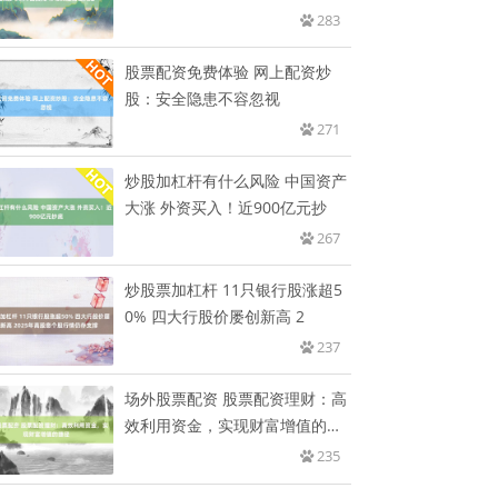
283
股票配资免费体验 网上配资炒
股：安全隐患不容忽视
271
炒股加杠杆有什么风险 中国资产
大涨 外资买入！近900亿元抄
267
炒股票加杠杆 11只银行股涨超5
0% 四大行股价屡创新高 2
237
场外股票配资 股票配资理财：高
效利用资金，实现财富增值的捷
径
235