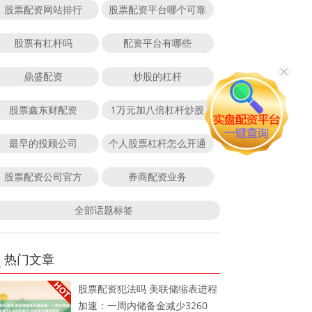
股票配资网站排行
股票配资平台哪个可靠
股票有杠杆吗
配资平台有哪些
鼎盛配资
炒股的杠杆
股票鑫东财配资
1万元加八倍杠杆炒股
最早的投顾公司
个人股票杠杆怎么开通
股票配资公司官方
券商配资业务
全部话题标签
热门文章
股票配资犯法吗 美联储缩表进程
加速：一周内储备金减少3260