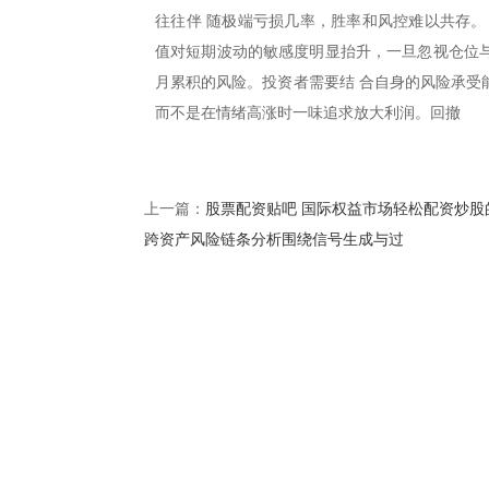
往往伴 随极端亏损几率，胜率和风控难以共存。
值对短期波动的敏感度明显抬升，一旦忽视仓位与
月累积的风险。投资者需要结 合自身的风险承受
而不是在情绪高涨时一味追求放大利润。回撤
股票配资贴吧 国际权益市场轻松配资炒股
上一篇：
跨资产风险链条分析围绕信号生成与过