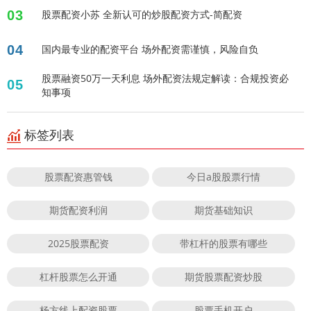
03
股票配资小苏 全新认可的炒股配资方式-简配资
04
国内最专业的配资平台 场外配资需谨慎，风险自负
股票融资50万一天利息 场外配资法规定解读：合规投资必
05
知事项
标签列表
股票配资惠管钱
今日a股股票行情
期货配资利润
期货基础知识
2025股票配资
带杠杆的股票有哪些
杠杆股票怎么开通
期货股票配资炒股
杨方线上配资股票
股票手机开户