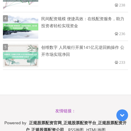
238
4
民间配资规模 便捷高效：在线配资服务，助力
投资者轻松实现资金
236
5
创维数字 人民银行开展141亿元逆回购操作 公
开市场实现净回
233
友情链接：
正规股票配资官网_正规股票配资平台_正规股票配资开
Powered by
户_正规股票配资公司
RSS地图
HTML地图