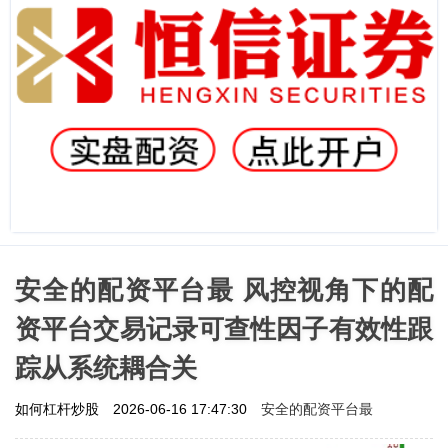
安全的配资平台最 风控视角下的配
资平台交易记录可查性因子有效性跟
踪从系统耦合关
安全的配资平台最
如何杠杆炒股
2026-06-16 17:47:30