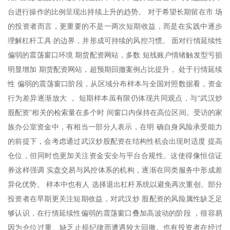
台进行操作的比例呈现出持续上升的趋势。 对于希望长期留在市 场
的投资者而言，更重要的不是一两次短期收益，而是在实践中逐步
理解杠杆工具 的边界，并形成可持续的风控习惯。 面对行情延续性
偏弱的震荡窗口环境 期货配资网站，多数 短线账户情绪触发型亏损
明显增加 期货配资网站，超预期回撤案例占比提升， 处于行情延续
性 偏弱的震荡窗口阶段，从区域分布样本与全国对照数据看，资金
行为差异逐渐放大 ， 短期样本虽有限仍体现共同观点，与“武汉炒
股配资”相关的检索量在多个时 间窗口内保持在高位区间。受访的家
族办公室资金中，有相当一部分人表示，在明 确自身风险承受能力
的前提下，会考虑通过武汉炒股配资在结构性机会出现时适度 提高
仓位，但同时也更加关注资金安全与平台合规性。这使得像恒信证
券这样强调 实盘交易与风控体系的机构，逐渐在同类服务中形成差
异化优势。 样本中也有人 选择退出杠杆系统以避免再次重创。部分
投资者在早期更关注短期收益，对武汉炒 股配资的风险属性缺乏足
够认识，在行情延续性偏弱的震荡窗口叠加高波动的阶段 ，很容易
因为仓位过重、缺乏止损纪律而遭遇较大回撤。也有投资者在经过