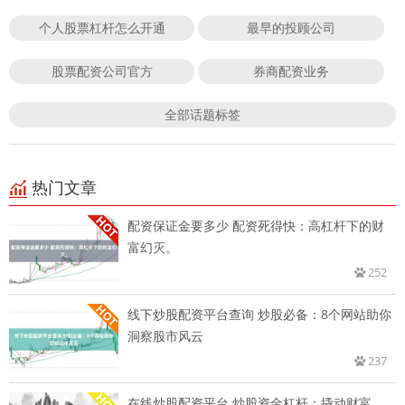
个人股票杠杆怎么开通
最早的投顾公司
股票配资公司官方
券商配资业务
全部话题标签
热门文章
配资保证金要多少 配资死得快：高杠杆下的财
富幻灭。
252
线下炒股配资平台查询 炒股必备：8个网站助你
洞察股市风云
237
在线炒股配资平台 炒股资金杠杆：撬动财富，