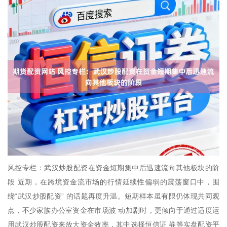
风控专栏：武汉炒股配资在资金短期集中后迅速流向其他板块的阶
段 近期，在跨境资金流市场的行情延续性偏弱的震荡窗口中，围
绕“武汉炒股配资” 的话题再度升温。短期样本虽有限仍体现共同观
点，不少家族办公室资金在市场波 动加剧时，更倾向于通过适度运
用武汉炒股配资来放大资金效率，其中选择恒信证 券等实盘配资平