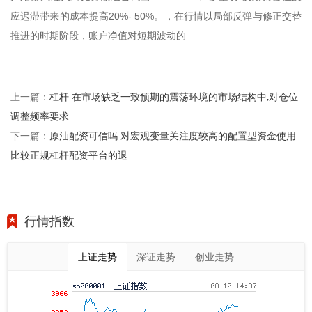
应迟滞带来的成本提高20%- 50%。，在行情以局部反弹与修正交替
推进的时期阶段，账户净值对短期波动的
杠杆 在市场缺乏一致预期的震荡环境的市场结构中,对仓位
上一篇：
调整频率要求
原油配资可信吗 对宏观变量关注度较高的配置型资金使用
下一篇：
比较正规杠杆配资平台的退
行情指数
上证走势
深证走势
创业走势