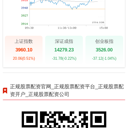
上证指数
深证成指
创业板指
3960.10
14279.23
3526.00
20.06
(0.51%)
-31.78
(-0.22%)
-37.12
(-1.04%)
正规股票配资官网_正规股票配资平台_正规股票配
资开户_正规股票配资公司