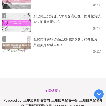
236
4
股票网上配资 股票学习交流社区：提升投资技
能，把握市场先机
233
5
配资网站源码 众融众投信誉卓越，稳健投资，
共创美好金融未来！
227
友情链接：
正规股票配资官网_正规股票配资平台_正规股票配资开
Powered by
户_正规股票配资公司
RSS地图
HTML地图