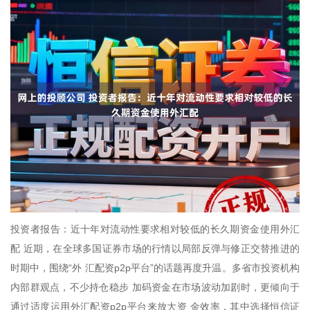
投资者报告：近十年对流动性要求相对较低的长久期资金使用外汇
配 近期，在全球多国证券市场的行情以局部反弹与修正交替推进的
时期中，围绕“外 汇配资p2p平台”的话题再度升温。多省市投资机构
内部群观点，不少持仓稳步 加码资金在市场波动加剧时，更倾向于
通过适度运用外汇配资p2p平台来放大资 金效率，其中选择恒信证