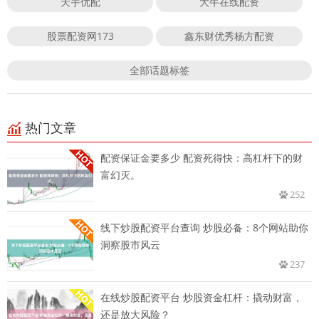
天宇优配
大牛在线配资
股票配资网173
鑫东财优秀杨方配资
全部话题标签
热门文章
配资保证金要多少 配资死得快：高杠杆下的财
富幻灭。
252
线下炒股配资平台查询 炒股必备：8个网站助你
洞察股市风云
237
在线炒股配资平台 炒股资金杠杆：撬动财富，
还是放大风险？