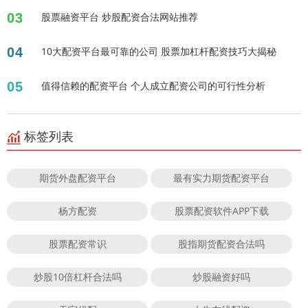
03
股票融资平台 炒股配资合法网站推荐
04
10大配资平台最可靠的公司 股票加杠杆配资技巧大揭秘
05
值得信赖的配资平台 个人成立配资公司的可行性分析
标签列表
期货外盘配资平台
最有实力期货配资平台
杨方配资
股票配资软件APP下载
股票配资常识
股指期货配资合法吗
炒股10倍杠杆合法吗
炒股融资好吗