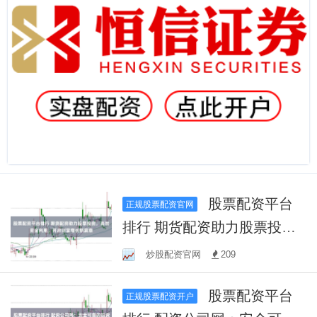
股票配资平台
正规股票配资官网
排行 期货配资助力股票投
资，高效资金利用，开启财
炒股配资官网
209
富增长新篇章
股票配资平台
正规股票配资开户