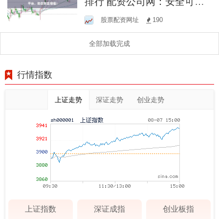
排行 配资公司网：安全可靠
的投资平台，助您财富增
股票配资网址
190
值！
全部加载完成
行情指数
上证走势
深证走势
创业走势
上证指数
深证成指
创业板指