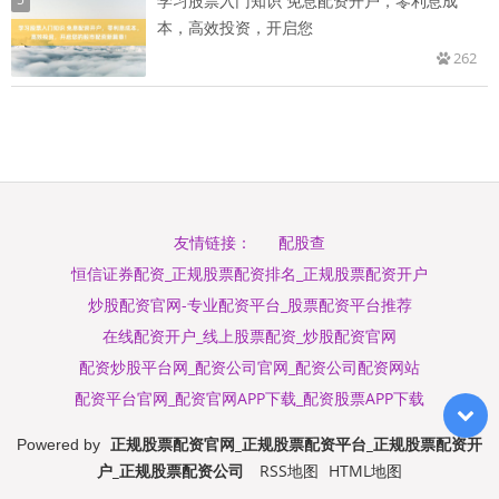
学习股票入门知识 免息配资开户，零利息成
本，高效投资，开启您
262
配股查
友情链接：
恒信证券配资_正规股票配资排名_正规股票配资开户
炒股配资官网-专业配资平台_股票配资平台推荐
在线配资开户_线上股票配资_炒股配资官网
配资炒股平台网_配资公司官网_配资公司配资网站
配资平台官网_配资官网APP下载_配资股票APP下载
正规股票配资官网_正规股票配资平台_正规股票配资开
Powered by
户_正规股票配资公司
RSS地图
HTML地图