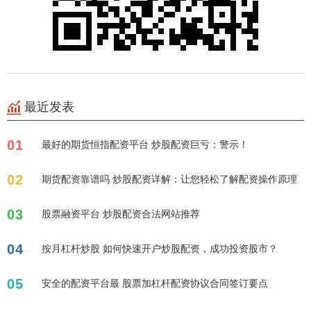
最近发表
01
最好的期货恒指配资平台 炒股配资巨亏：警示！
02
期货配资靠谱吗 炒股配资详解：让您轻松了解配资操作原理
03
股票融资平台 炒股配资合法网站推荐
04
按月杠杆炒股 如何快速开户炒股配资，成功投资股市？
05
安全的配资平台最 股票加杠杆配资协议合同签订要点