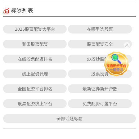
标签列表
2025股票配资大平台
在哪里选股票
和田股票配资
股票配资安全
在线股票配资排名
炒股炒股配资
线上配资代理
股票投资
全国配资平台排名
最新证券新开户数
股票配资线上平台
免费配资可盈平台
全部话题标签