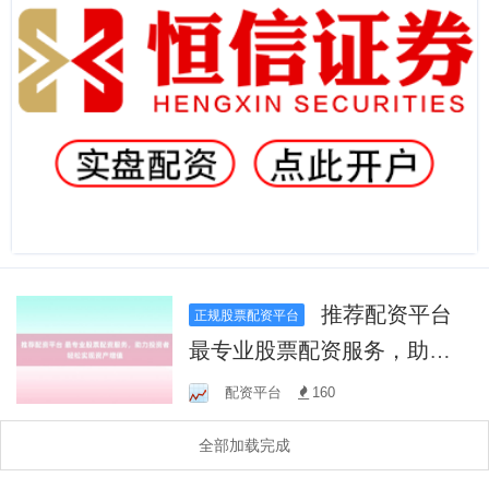
推荐配资平台
正规股票配资平台
最专业股票配资服务，助力
投资者轻松实现资产增值
配资平台
160
全部加载完成