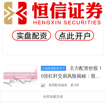
主力配资炒股 1
正规股票配资开户
0倍杠杆交易风险揭秘：股价
跌多少将触发爆仓危机？
股票配资融资
158
全部加载完成